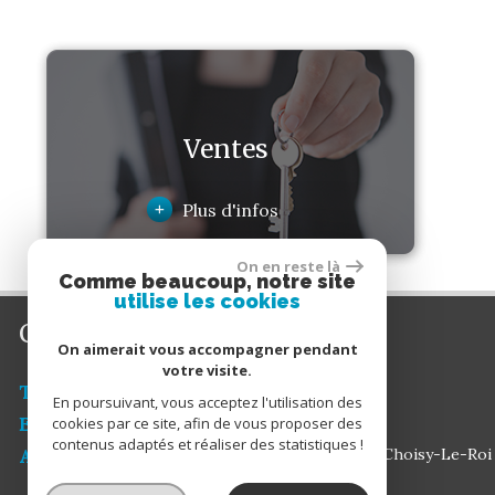
Ventes
+
Plus d'infos
On en reste là
Comme beaucoup, notre site
utilise les cookies
Contactez-nous
On aimerait vous accompagner pendant
votre visite.
Tél :
01 48 84 73 03
En poursuivant, vous acceptez l'utilisation des
E-mail :
cookies par ce site, afin de vous proposer des
contact@choisyoffice.fr
contenus adaptés et réaliser des statistiques !
Adresse :
1 AVENUE DU 25 AOUT 1944 94600 Choisy-Le-Roi