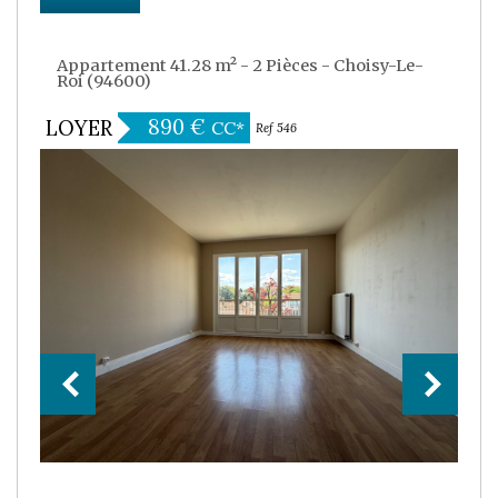
Appartement 41.28 m² - 2 Pièces - Choisy-Le-
Roi (94600)
890 €
LOYER
CC*
Ref 546
Exclusivité